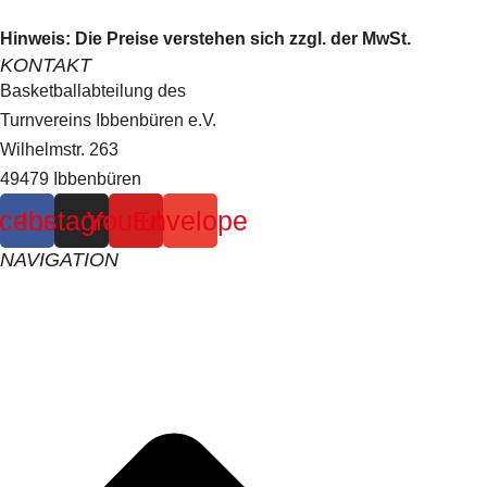
options
product
may
page
Hinweis: Die Preise verstehen sich zzgl. der MwSt.
KONTAKT
be
Basketballabteilung des
chosen
Turnvereins Ibbenbüren e.V.
on
Wilhelmstr. 263
the
49479 Ibbenbüren
product
page
cebook
Instagram
Youtube
Envelope
NAVIGATION