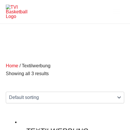
Zum
Main
Inhalt
Menu
springen
Home
/ Textilwerbung
Showing all 3 results
This
product