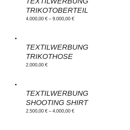
TEXTILWERBUNG
has
TRIKOTOBERTEIL
multiple
4.000,00
€
–
9.000,00
€
variants.
The
This
options
TEXTILWERBUNG
product
may
has
be
TRIKOTHOSE
multiple
chosen
2.000,00
€
variants.
on
The
the
This
options
product
TEXTILWERBUNG
product
may
page
has
be
SHOOTING SHIRT
multiple
chosen
2.500,00
€
–
4.000,00
€
variants.
on
The
the