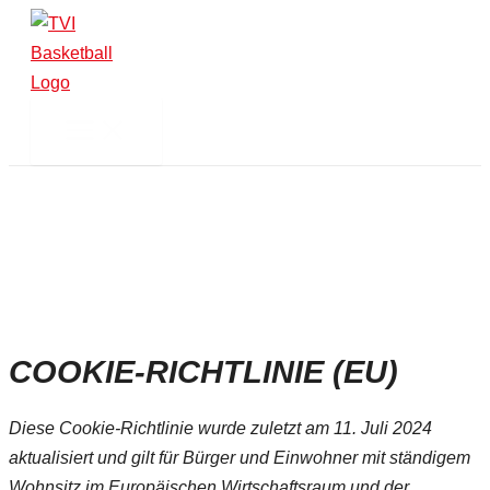
Main
Consent
Consent
Consent
Consent
Consent
Consent
Consent
Consent
Consent
Zum
Menu
to
to
to
to
to
to
to
to
to
Inhalt
service
service
service
service
service
service
service
service
service
springen
themehigh
elementor
woocommerce
wordpress
sourcebuster-
automattic
google-
youtube
sonstiges
js
fonts
COOKIE-RICHTLINIE (EU)
Diese Cookie-Richtlinie wurde zuletzt am 11. Juli 2024
aktualisiert und gilt für Bürger und Einwohner mit ständigem
Wohnsitz im Europäischen Wirtschaftsraum und der